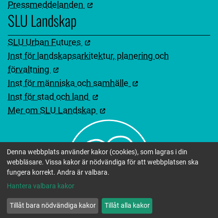
Pressmeddelanden
SLU Landskap
SLU Urban Futures
Inst för landskapsarkitektur, planering och
förvaltning
Inst för människa och samhälle
Inst för stad och land
Mer om SLU Landskap
Denna webbplats använder kakor (cookies), som lagras i din
webbläsare. Vissa kakor är nödvändiga för att webbplatsen ska
fungera korrekt. Andra är valbara.
Hantera valbara kakor
Tillåt bara nödvändiga kakor
Tillåt alla kakor