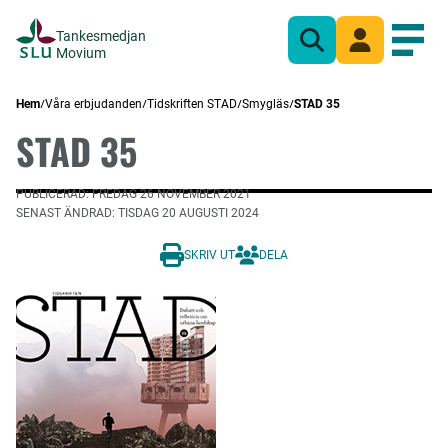
Tankesmedjan
Sök
Mina sidor
Öppn
Movium
Hem
Våra erbjudanden
Tidskriften STAD
Smygläs
STAD 35
STAD 35
PUBLICERAD: FREDAG 26 NOVEMBER 2021
SENAST ÄNDRAD: TISDAG 20 AUGUSTI 2024
SKRIV UT
DELA