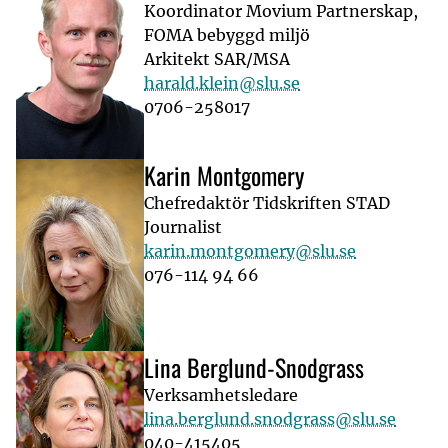
Koordinator Movium Partnerskap,
FOMA bebyggd miljö
Arkitekt SAR/MSA
harald.klein@slu.se
0706-258017
Karin Montgomery
Chefredaktör Tidskriften STAD
Journalist
karin.montgomery@slu.se
076-114 94 66
Lina Berglund-Snodgrass
Verksamhetsledare
lina.berglund.snodgrass@slu.se
040-415405