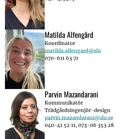
Matilda Alfengård
Koordinator
matilda.alfengard@slu
070-611 63 71
Parvin Mazandarani
Kommunikatör
Trädgårdsingenjör-design
parvin.mazandarani@slu.se
040-41 52 11, 073-06 353 28