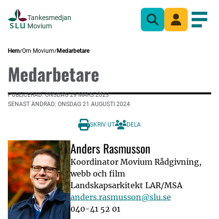
Tankesmedjan
Sök
Mina sidor
Öppn
Movium
Hem
Om Movium
Medarbetare
Medarbetare
PUBLICERAD: ONSDAG 29 MARS 2023
SENAST ÄNDRAD: ONSDAG 21 AUGUSTI 2024
SKRIV UT
DELA
Anders Rasmusson
Koordinator Movium Rådgivning,
webb och film
Landskapsarkitekt LAR/MSA
anders.rasmusson@slu.se
040-41 52 01