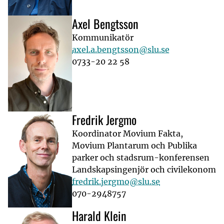
Axel Bengtsson
Kommunikatör
axel.a.bengtsson@slu.se
0733-20 22 58
Fredrik Jergmo
Koordinator Movium Fakta,
Movium Plantarum och Publika
parker och stadsrum-konferensen
Landskapsingenjör och civilekonom
fredrik.jergmo@slu.se
070-2948757
Harald Klein