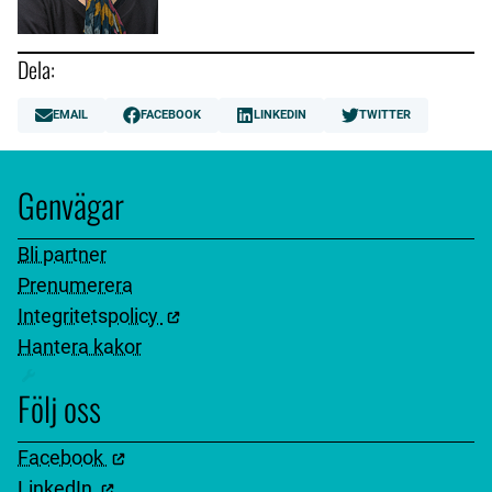
Dela:
EMAIL
FACEBOOK
LINKEDIN
TWITTER
Genvägar
Bli partner
Prenumerera
Integritetspolicy
Hantera kakor
Följ oss
Facebook
LinkedIn