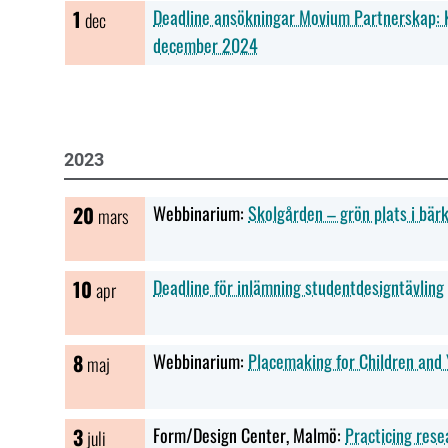
1
Deadline ansökningar Movium Partnerskap: K
dec
december 2024
2023
20
Webbinarium:
Skolgården – grön plats i bärk
mars
10
Deadline för inlämning studentdesigntävling
apr
8
Webbinarium:
Placemaking for Children and
maj
3
Form/Design Center, Malmö:
Practicing rese
juli