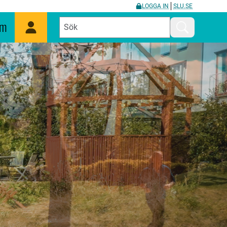
LOGGA IN
SLU.SE
um
Mina sidor
Sök