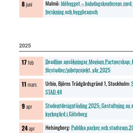
8
Malmö:
Idébygget – halvdagskonferens med
juni
forskning och byggbransch
2025
17
Deadline ansökningar Movium Partnerskap: F
feb
förstudier/pilotprojekt, vår 2025
11
Urbio, Björns Trädgårdsgränd 1, Stockholm:
mars
STAD 48
9
Studentdesigntävling 2025: Gestaltning av 
apr
kyrkogård i Göteborg
24
Helsingborg:
Publika parker och stadsrum 
apr