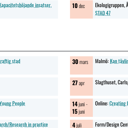
apacitetshöjande insatser,
10
Ekologigruppen, 
dec
STAD 47
raftig stad
30
Malmö:
Kan tävli
mars
27
Slagthuset, Carl
apr
 Young People
14
Online:
Creating 
juni -
15
juni
arch/Research in practice
4
Form/Design Cen
juli