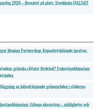
vardag 2026 – Receptet på plats: Stockholm FULLSATT
ngar Movium Partnerskap: Kapacitetshöjande insatser,
 stadens grönska rättvist fördelad? Frukostwebbinarium
etsindex
tläggning av hälsofrämjande grönområden i städerna;
ukostwebbinarium: Urbana ekosystem – möjligheter och