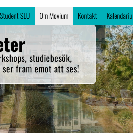
Student SLU
Om Movium
Kontakt
Kalendari
eter
rkshops, studiebesök,
i ser fram emot att ses!