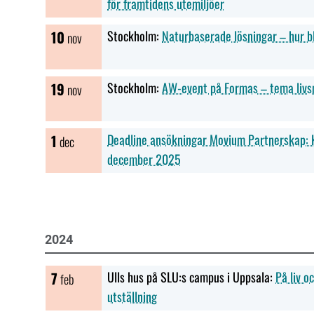
för framtidens utemiljöer
10
Stockholm:
Naturbaserade lösningar – hur b
nov
19
Stockholm:
AW-event på Formas – tema liv
nov
1
Deadline ansökningar Movium Partnerskap: K
dec
december 2025
2024
7
Ulls hus på SLU:s campus i Uppsala:
På liv o
feb
utställning