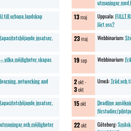
utmaningar med E
I till urbana landskap
13
Uppsala:
FULLT R
maj
lärt oss?
apacitetshöjande insatser,
23
Webbinarium:
St
maj
– vilka möjligheter skapas
19
Webbinarium:
Frå
sep
learning, networking and
2
Umeå:
Träd och t
okt -
3
okt
apacitetshöjande insatser,
15
Deadline ansökni
okt
förstudier/pilotp
 utmaningar och möjligheter
22
Göteborg:
Småska
okt