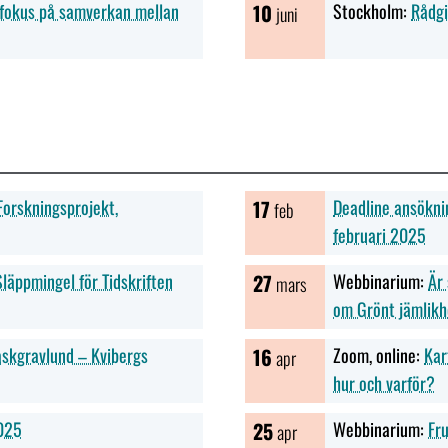
 fokus på samverkan mellan
10
Stockholm:
Rådgi
juni
orskningsprojekt,
17
Deadline ansökni
feb
februari 2025
Släppmingel för Tidskriften
27
Webbinarium:
Är
mars
om Grönt jämlikh
askgravlund – Kvibergs
16
Zoom, online:
Kar
apr
hur och varför?
2025
25
Webbinarium:
Fr
apr