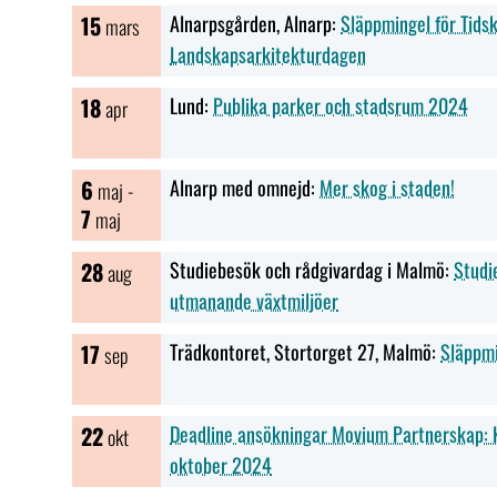
15
Alnarpsgården, Alnarp:
Släppmingel för Tids
mars
Landskapsarkitekturdagen
18
Lund:
Publika parker och stadsrum 2024
apr
6
Alnarp med omnejd:
Mer skog i staden!
maj -
7
maj
28
Studiebesök och rådgivardag i Malmö:
Studi
aug
utmanande växtmiljöer
17
Trädkontoret, Stortorget 27, Malmö:
Släppmi
sep
22
Deadline ansökningar Movium Partnerskap: K
okt
oktober 2024