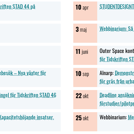
kriften STAD 44 på
10
STUDENTDESIGNTÄ
apr
3
Webbinarium: Så 
maj
11
Outer Space kont
juni
för Tidskriften S
ebesök – Nya växter för
10
Alnarp:
Demonstra
sep
för gräs från urb
ekonomin
ngel för Tidskriften STAD 46
22
Deadline ansökni
okt
förstudier/pilotp
apacitetshöjande insatser,
25
Webbinarium:
Me
okt