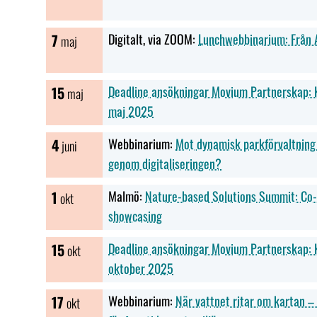
7
Digitalt, via ZOOM:
Lunchwebbinarium: Från A
maj
15
Deadline ansökningar Movium Partnerskap: K
maj
maj 2025
4
Webbinarium:
Mot dynamisk parkförvaltning 
juni
genom digitaliseringen?
1
Malmö:
Nature-based Solutions Summit: Co-
okt
showcasing
15
Deadline ansökningar Movium Partnerskap: K
okt
oktober 2025
17
Webbinarium:
När vattnet ritar om kartan –
okt