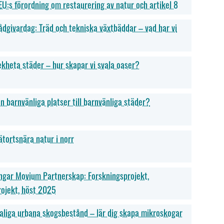
U:s förordning om restaurering av natur och artikel 8
ådgivardag: Träd och tekniska växtbäddar – vad har vi
ekheta städer – hur skapar vi svala oaser?
n barnvänliga platser till barnvänliga städer?
ätortsnära natur i norr
ngar Movium Partnerskap: Forskningsprojekt,
rojekt, höst 2025
liga urbana skogsbestånd – lär dig skapa mikroskogar