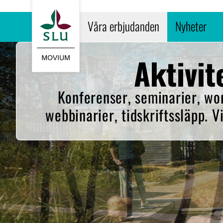
Gå till startsidan
Våra erbjudanden
Nyheter
Aktivit
Konferenser, seminarier, wo
webbinarier, tidskriftssläpp. V