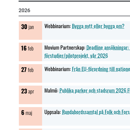
2026
30
Webbinarium:
Bygga nytt eller bygga om?
jan
16
Movium Partnerskap:
Deadline ansökningar: 
feb
förstudier/pilotprojekt, vår 2026
27
Webbinarium:
Från EU-förordning till nation
feb
23
Malmö:
Publika parker och stadsrum 2026 
apr
6
Uppsala:
Rundabordssamtal på Folk och Fors
maj