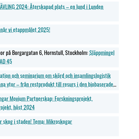
VLING 2024: Återskapad plats – en lund i Lunden
når vi etappmålet 2025!​
or på Borgargatan 6, Hornstull, Stockholm:
Släppmingel
TAD 45
tion och seminarium om skörd och insamlingslogistik
ana ytor – från restprodukt till resurs i den biobaserade
ngar Movium Partnerskap: Forskningsprojekt,
rojekt, höst 2024
r skog i staden! Tema: Mikroskogar