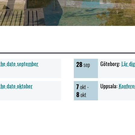
 the date september
28
Göteborg:
Lär di
sep
the date oktober
7
Uppsala:
Konferen
okt -
8
okt