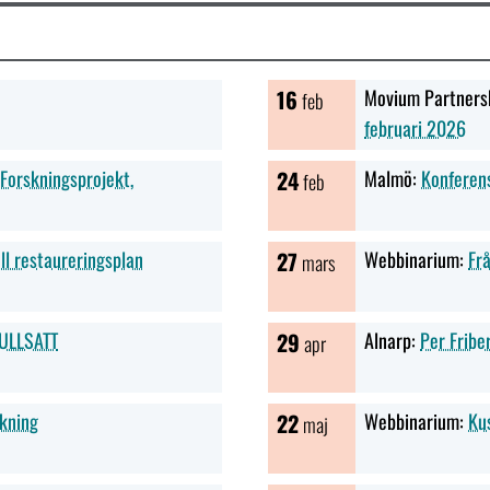
16
Movium Partners
feb
februari 2026
Forskningsprojekt,
24
Malmö:
Konferens
feb
ell restaureringsplan
27
Webbinarium:
Frå
mars
FULLSATT
29
Alnarp:
Per Fribe
apr
kning
22
Webbinarium:
Kus
maj