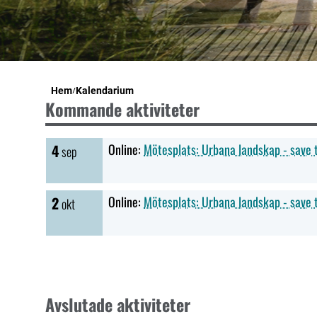
Hem
Kalendarium
Kommande aktiviteter
4
Online:
Mötesplats: Urbana landskap - save
sep
2
Online:
Mötesplats: Urbana landskap - save 
okt
Avslutade aktiviteter