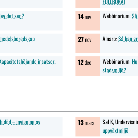
FULLBOKAT
lev det sen?
14
Webbinarium:
Så 
nov
smedelsberedskap
27
Alnarp:
Så kan g
nov
apacitetshöjande insatser,
12
Webbinarium:
Hur
dec
stadsmiljö?
ch död – invigning av
13
Sal K, Undervisni
mars
uppväxtmiljö