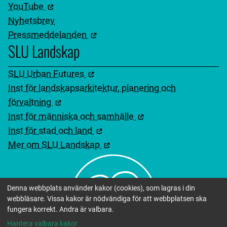
YouTube
Nyhetsbrev
Pressmeddelanden
SLU Landskap
SLU Urban Futures
Inst för landskapsarkitektur, planering och
förvaltning
Inst för människa och samhälle
Inst för stad och land
Mer om SLU Landskap
Denna webbplats använder kakor (cookies), som lagras i din
webbläsare. Vissa kakor är nödvändiga för att webbplatsen ska
fungera korrekt. Andra är valbara.
Hantera valbara kakor