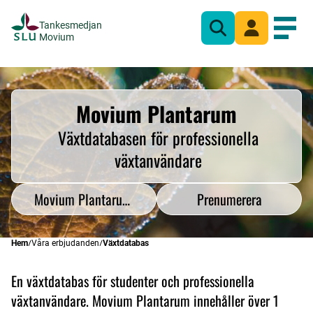
Tankesmedjan
Sök
Mina sidor
Öppn
Movium
Movium Plantarum
Växtdatabasen för professionella
växtanvändare
Movium Plantarum
Prenumerera
Hem
Våra erbjudanden
Växtdatabas
En växtdatabas för studenter och professionella
växtanvändare. Movium Plantarum innehåller över 1