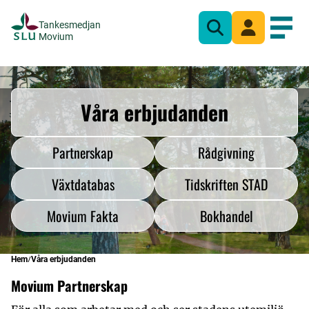
Tankesmedjan
Sök
Mina sidor
Öppn
Movium
Våra erbjudanden
Partnerskap
Rådgivning
Växtdatabas
Tidskriften STAD
Movium Fakta
Bokhandel
Hem
Våra erbjudanden
Movium Partnerskap