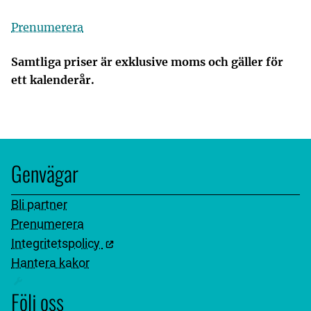
Prenumerera
Samtliga priser är exklusive moms och gäller för
ett kalenderår.
Genvägar
Bli partner
Prenumerera
Integritetspolicy
Hantera kakor
Följ oss