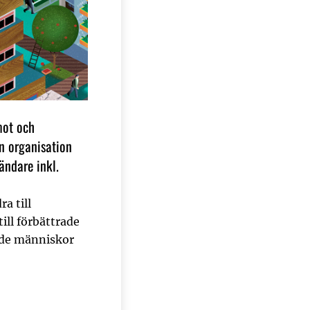
mot och
in organisation
ändare inkl.
a till
ill förbättrade
åde människor