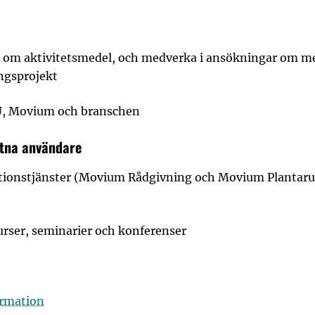
a om aktivitetsmedel, och medverka i ansökningar om me
ngsprojekt
U, Movium och branschen
utna användare
ionstjänster (Movium Rådgivning och Movium Plantar
rser, seminarier och konferenser
ormation