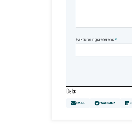
Faktureringsreferens
*
Dela:
EMAIL
FACEBOOK
L