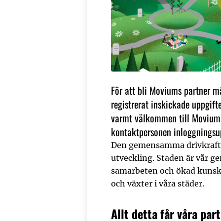
För att bli Moviums partner må
registrerat inskickade uppgift
varmt välkommen till Movium 
kontaktpersonen inloggningsu
Den gemensamma drivkraften
utveckling. Staden är vår ge
samarbeten och ökad kunska
och växter i våra städer.
Allt detta får våra par