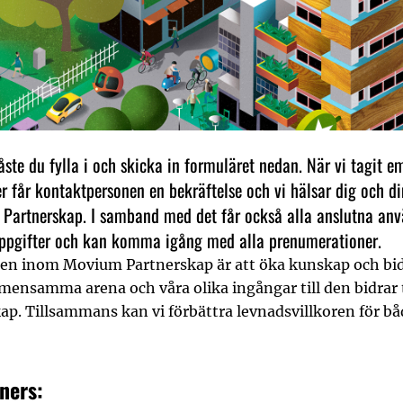
ste du fylla i och skicka in formuläret nedan. När vi tagit e
er får kontaktpersonen en bekräftelse och vi hälsar dig och d
Partnerskap. I samband med det får också alla anslutna anv
ppgifter och kan komma igång med alla prenumerationer.
 inom Movium Partnerskap är att öka kunskap och bidr
mensamma arena och våra olika ingångar till den bidrar t
p. Tillsammans kan vi förbättra levnadsvillkoren för b
tners: