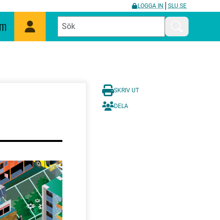
LOGGA IN
SLU.SE
um
Mina sidor
Sök
SKRIV UT
DELA