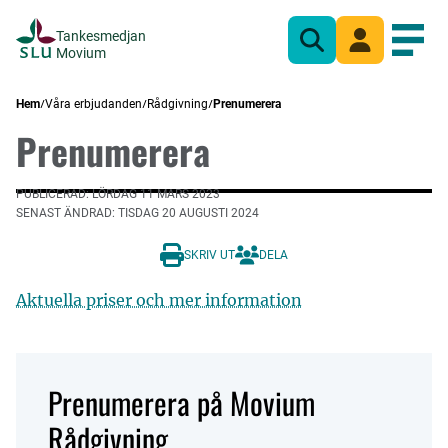
Tankesmedjan
Sök
Mina sidor
Öppn
Movium
Hem
Våra erbjudanden
Rådgivning
Prenumerera
Prenumerera
PUBLICERAD: LÖRDAG 11 MARS 2023
SENAST ÄNDRAD: TISDAG 20 AUGUSTI 2024
SKRIV UT
DELA
Aktuella priser och mer information
Prenumerera på Movium
Rådgivning