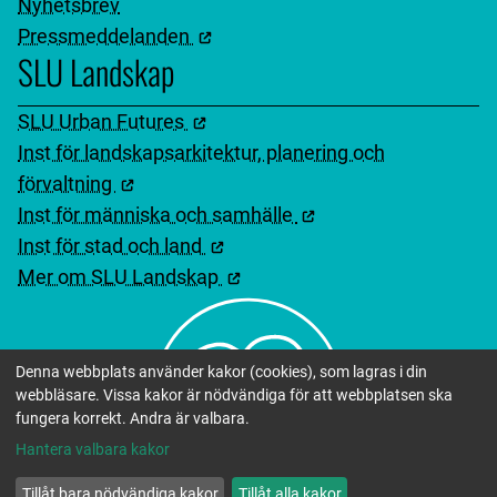
Nyhetsbrev
Pressmeddelanden
SLU Landskap
SLU Urban Futures
Inst för landskapsarkitektur, planering och
förvaltning
Inst för människa och samhälle
Inst för stad och land
Mer om SLU Landskap
Denna webbplats använder kakor (cookies), som lagras i din
webbläsare. Vissa kakor är nödvändiga för att webbplatsen ska
fungera korrekt. Andra är valbara.
Hantera valbara kakor
Tillåt bara nödvändiga kakor
Tillåt alla kakor