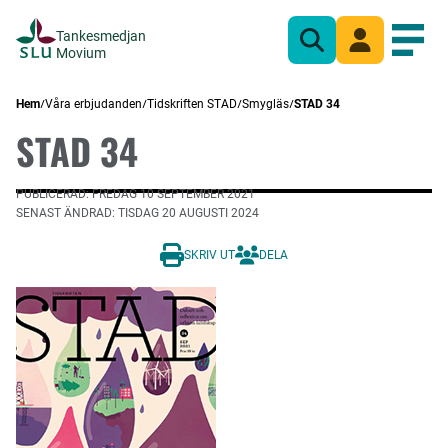
Tankesmedjan
Sök
Mina sidor
Öppn
Movium
Hem
Våra erbjudanden
Tidskriften STAD
Smygläs
STAD 34
STAD 34
PUBLICERAD: FREDAG 10 SEPTEMBER 2021
SENAST ÄNDRAD: TISDAG 20 AUGUSTI 2024
SKRIV UT
DELA