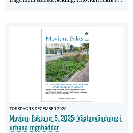
fråga inom stadsutveckling. I Movium Fakta #1
2026 beskrive...
TORSDAG 18 DECEMBER 2025
Movium Fakta nr 5, 2025: Växtanvändning i
urbana regnbäddar