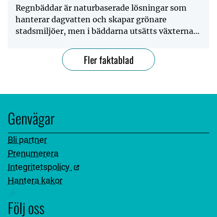
Regnbäddar är naturbaserade lösningar som
hanterar dagvatten och skapar grönare
stadsmiljöer, men i bäddarna utsätts växterna
för tuffa förhållanden. En...
Fler faktablad
Genvägar
Bli partner
Prenumerera
Integritetspolicy
Hantera kakor
Följ oss