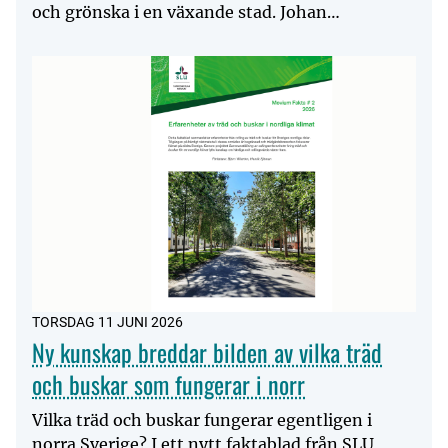
och grönska i en växande stad. Johan
Rehngren, stadsträdgårdsmästar...
TORSDAG 11 JUNI 2026
Ny kunskap breddar bilden av vilka träd
och buskar som fungerar i norr
Vilka träd och buskar fungerar egentligen i
norra Sverige? I ett nytt faktablad från SLU