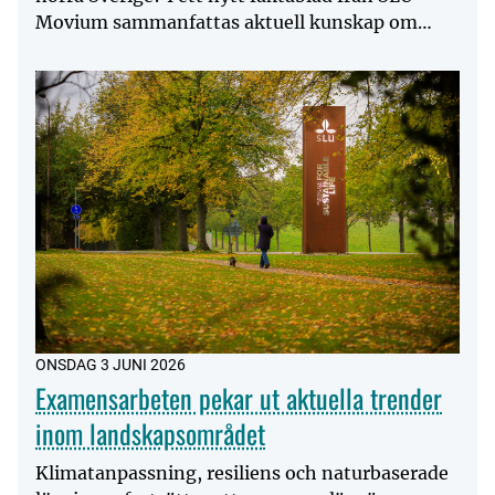
Movium sammanfattas aktuell kunskap om
härdiga och odlingsvärda...
ONSDAG 3 JUNI 2026
Examensarbeten pekar ut aktuella trender
inom landskapsområdet
Klimatanpassning, resiliens och naturbaserade