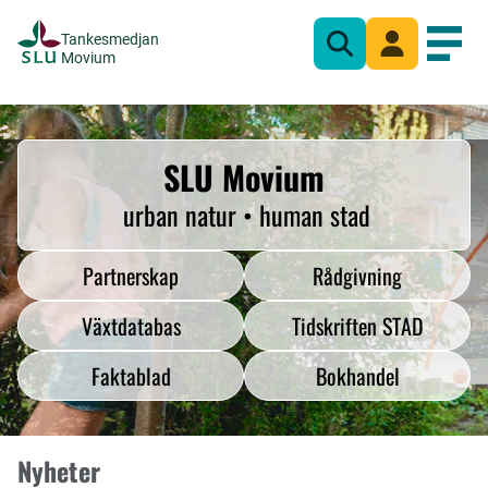
Tankesmedjan
Sök
Mina sidor
Öppn
Movium
SLU Movium
urban natur • human stad
Partnerskap
Rådgivning
Växtdatabas
Tidskriften STAD
Faktablad
Bokhandel
Nyheter