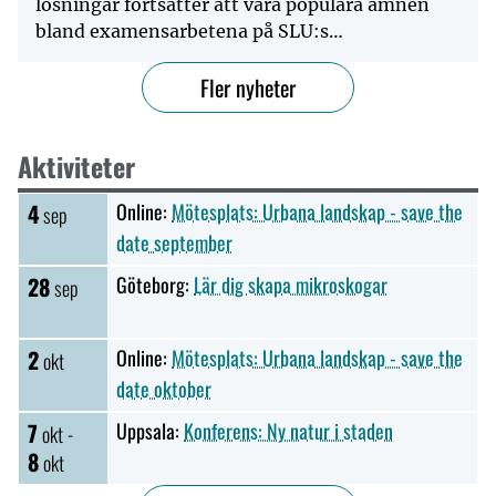
lösningar fortsätter att vara populära ämnen
bland examensarbetena på SLU:s
landskapsutbildningar. Samtidi...
Fler nyheter
Aktiviteter
4
Online:
Mötesplats: Urbana landskap - save the
sep
date september
28
Göteborg:
Lär dig skapa mikroskogar
sep
2
Online:
Mötesplats: Urbana landskap - save the
okt
date oktober
7
Uppsala:
Konferens: Ny natur i staden
okt -
8
okt