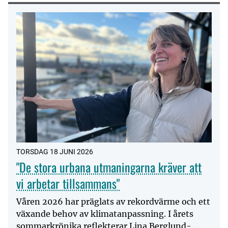
TORSDAG 18 JUNI 2026
"De stora urbana utmaningarna kräver att
vi arbetar tillsammans"
Våren 2026 har präglats av rekordvärme och ett
växande behov av klimatanpassning. I årets
sommarkrönika reflekterar Lina Berglund-