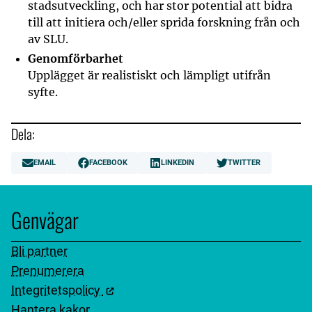
stadsutveckling, och har stor potential att bidra
till att initiera och/eller sprida forskning från och
av SLU.
Genomförbarhet
Upplägget är realistiskt och lämpligt utifrån
syfte.
Dela:
EMAIL
FACEBOOK
LINKEDIN
TWITTER
Genvägar
Bli partner
Prenumerera
Integritetspolicy
Hantera kakor