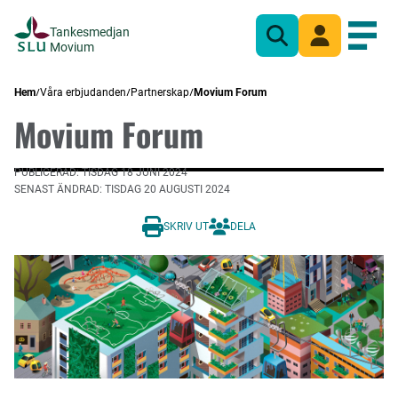
Tankesmedjan
Sök
Mina sidor
Öppn
Movium
Hem
Våra erbjudanden
Partnerskap
Movium Forum
Movium Forum
PUBLICERAD: TISDAG 18 JUNI 2024
SENAST ÄNDRAD: TISDAG 20 AUGUSTI 2024
SKRIV UT
DELA