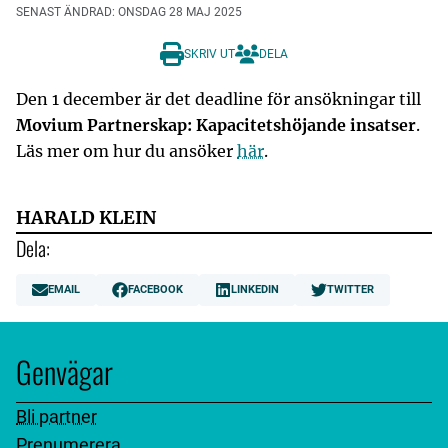
SENAST ÄNDRAD: ONSDAG 28 MAJ 2025
SKRIV UT
DELA
Den 1 december är det deadline för ansökningar till
Movium Partnerskap: Kapacitetshöjande insatser
.
Läs mer om hur du ansöker
här
.
HARALD KLEIN
Dela:
EMAIL
FACEBOOK
LINKEDIN
TWITTER
Genvägar
Bli partner
Prenumerera