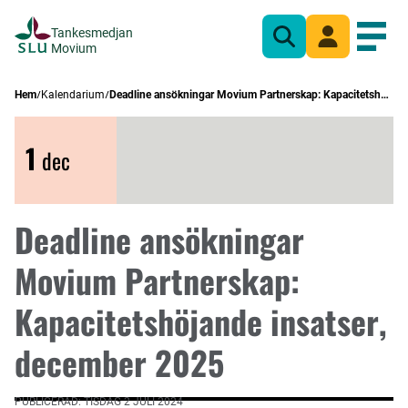
Tankesmedjan
Sök
Mina sidor
Öppn
Movium
Hem
Kalendarium
Deadline ansökningar Movium Partnerskap: Kapacitetshöjande insatser, december 2025
1
dec
Deadline ansökningar
Movium Partnerskap:
Kapacitetshöjande insatser,
december 2025
PUBLICERAD: TISDAG 2 JULI 2024