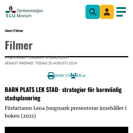
Tankesmedjan
Sök
Mina sidor
Öppn
Movium
Hem
Filmer
Filmer
PUBLICERAD: TORSDAG 16 MARS 2023
SENAST ÄNDRAD: TISDAG 20 AUGUSTI 2024
SKRIV UT
DELA
BARN PLATS LEK STAD- strategier för barnvänlig
stadsplanering
Författaren Lena Jungmark presenterar innehållet i
boken (2021)