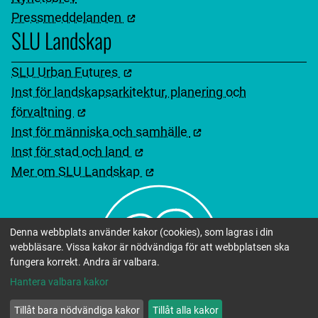
Pressmeddelanden
SLU Landskap
SLU Urban Futures
Inst för landskapsarkitektur, planering och
förvaltning
Inst för människa och samhälle
Inst för stad och land
Mer om SLU Landskap
Denna webbplats använder kakor (cookies), som lagras i din
webbläsare. Vissa kakor är nödvändiga för att webbplatsen ska
fungera korrekt. Andra är valbara.
Hantera valbara kakor
Tillåt bara nödvändiga kakor
Tillåt alla kakor