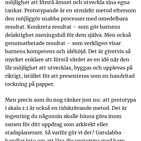
möjlighet att förstå ämnet och utveckla sina egna
tankar. Prototypande är en utmärkt metod eftersom
den möjliggör snabba processer med omedelbara
resultat. Konkreta resultat – som gör barnens
delaktighet meningsfull för dem själva. Men också
genomarbetade resultat – som verkligen visar
barnens kompetens och idéhöjd. Det är givetvis så
mycket enklare att förstå värdet av en idé när den
får möjlighet att utvecklas, byggas och upplevas på
riktigt, istället för att presenteras som en handritad
teckning på papper.
Men precis som du nog tänker just nu: att prototypa
i skala 1:1 är också en tidskrävande metod. Det är
ingenting du någonsin skulle hinna göra inom
ramen för ditt uppdrag som arkitekt eller
stadsplanerare. Så varför gör vi det? Gatulabba
handlar inte om att lära dig prototypa med barn.