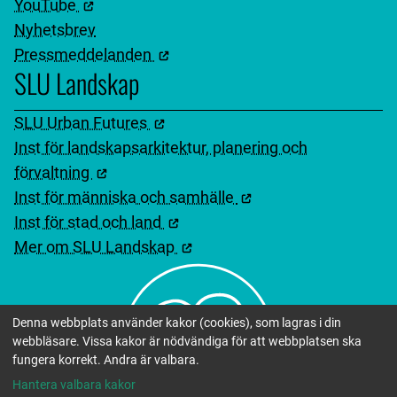
YouTube
Nyhetsbrev
Pressmeddelanden
SLU Landskap
SLU Urban Futures
Inst för landskapsarkitektur, planering och
förvaltning
Inst för människa och samhälle
Inst för stad och land
Mer om SLU Landskap
Denna webbplats använder kakor (cookies), som lagras i din
webbläsare. Vissa kakor är nödvändiga för att webbplatsen ska
fungera korrekt. Andra är valbara.
Hantera valbara kakor