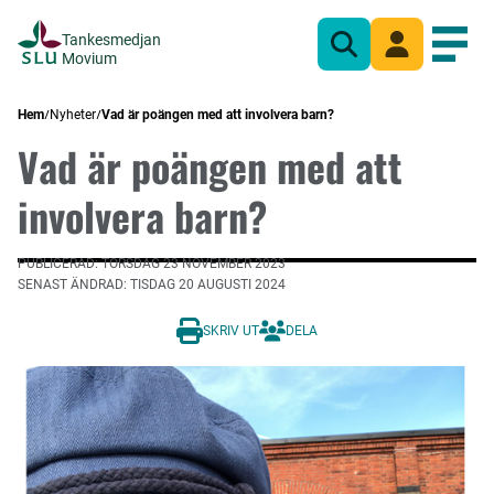
Tankesmedjan
Sök
Mina sidor
Öppn
Movium
Hem
Nyheter
Vad är poängen med att involvera barn?
Vad är poängen med att
involvera barn?
PUBLICERAD: TORSDAG 23 NOVEMBER 2023
SENAST ÄNDRAD: TISDAG 20 AUGUSTI 2024
SKRIV UT
DELA