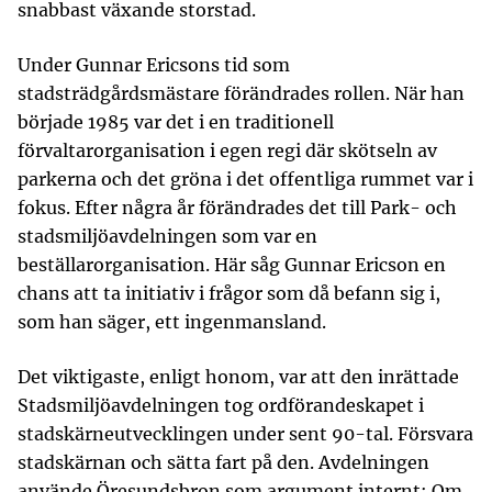
snabbast växande storstad.
Under Gunnar Ericsons tid som
stadsträdgårdsmästare förändrades rollen. När han
började 1985 var det i en traditionell
förvaltarorganisation i egen regi där skötseln av
parkerna och det gröna i det offentliga rummet var i
fokus. Efter några år förändrades det till Park- och
stadsmiljöavdelningen som var en
beställarorganisation. Här såg Gunnar Ericson en
chans att ta initiativ i frågor som då befann sig i,
som han säger, ett ingenmansland.
Det viktigaste, enligt honom, var att den inrättade
Stadsmiljöavdelningen tog ordförandeskapet i
stadskärneutvecklingen under sent 90-tal. Försvara
stadskärnan och sätta fart på den. Avdelningen
använde Öresundsbron som argument internt: Om