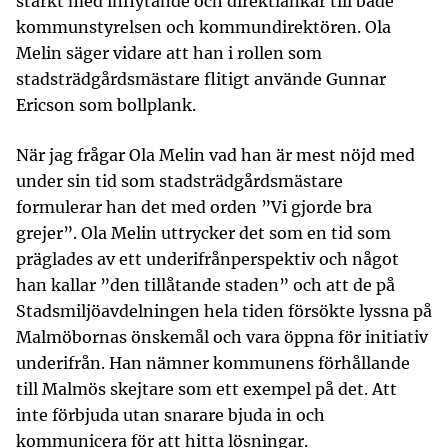
starkt med inflytande och direktlänkar till både
kommunstyrelsen och kommundirektören. Ola
Melin säger vidare att han i rollen som
stadsträdgårdsmästare flitigt använde Gunnar
Ericson som bollplank.
När jag frågar Ola Melin vad han är mest nöjd med
under sin tid som stadsträdgårdsmästare
formulerar han det med orden ”Vi gjorde bra
grejer”. Ola Melin uttrycker det som en tid som
präglades av ett underifrånperspektiv och något
han kallar ”den tillåtande staden” och att de på
Stadsmiljöavdelningen hela tiden försökte lyssna på
Malmöbornas önskemål och vara öppna för initiativ
underifrån. Han nämner kommunens förhållande
till Malmös skejtare som ett exempel på det. Att
inte förbjuda utan snarare bjuda in och
kommunicera för att hitta lösningar.