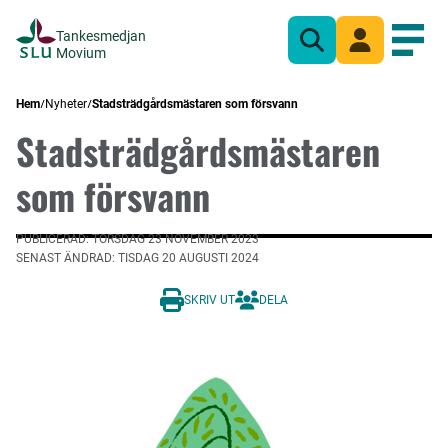
Tankesmedjan
Sök
Mina sidor
Öppn
Movium
Hem
Nyheter
Stadsträdgårdsmästaren som försvann
Stadsträdgårdsmästaren
som försvann
PUBLICERAD: TORSDAG 23 NOVEMBER 2023
SENAST ÄNDRAD: TISDAG 20 AUGUSTI 2024
SKRIV UT
DELA