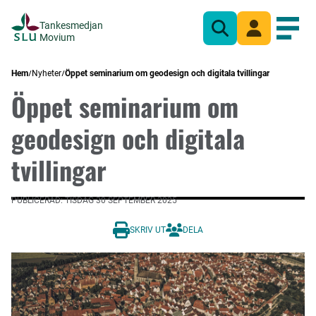
Tankesmedjan
Sök
Mina sidor
Öppn
Movium
Hem
Nyheter
Öppet seminarium om geodesign och digitala tvillingar
Öppet seminarium om
geodesign och digitala
tvillingar
PUBLICERAD: TISDAG 30 SEPTEMBER 2025
SKRIV UT
DELA