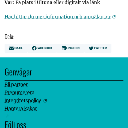
Var
: På plats i Ultuna eller digitalt via länk
Här hittar du mer information och anmälan >>
Dela:
EMAIL
FACEBOOK
LINKEDIN
TWITTER
Genvägar
Bli partner
Prenumerera
Integritetspolicy
Hantera kakor
Följ oss