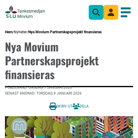
Tankesmedjan
Sök
Mina sidor
Öppn
Movium
Hem
Nyheter
Nya Movium Partnerskapsprojekt finansieras
Nya Movium
Partnerskapsprojekt
finansieras
PUBLICERAD: ONSDAG 7 JANUARI 2026
SENAST ÄNDRAD: TORSDAG 8 JANUARI 2026
SKRIV UT
DELA