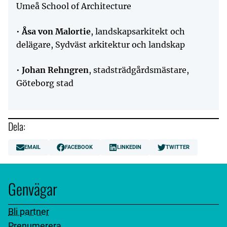
Umeå School of Architecture
•
Åsa von Malortie
, landskapsarkitekt och
delägare, Sydväst arkitektur och landskap
•
Johan Rehngren
, stadsträdgårdsmästare,
Göteborg stad
Dela:
EMAIL
FACEBOOK
LINKEDIN
TWITTER
Genvägar
Bli partner
Prenumerera