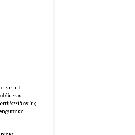
. För att
ubliceras
ortklassificering
Svengunnar
rar en