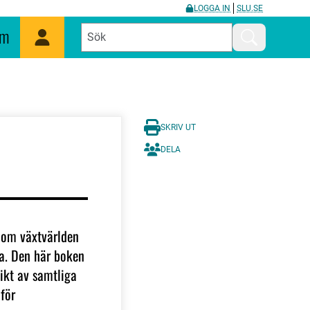
LOGGA IN
SLU.SE
um
Mina sidor
Sök
SKRIV UT
DELA
nom växtvärlden
a. Den här boken
sikt av samtliga
för