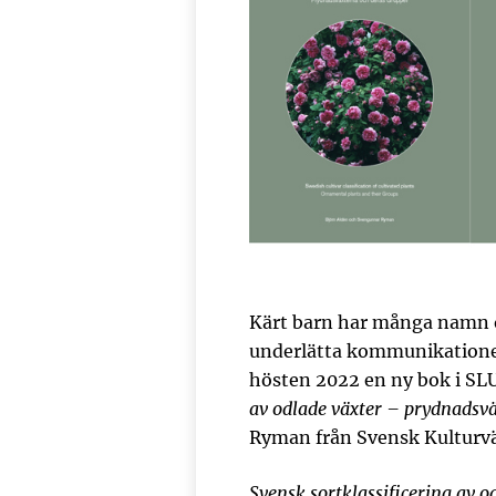
Kärt barn har många namn o
underlätta kommunikationen
hösten 2022 en ny bok i S
av odlade växter – prydnadsv
Ryman från Svensk Kulturv
Svensk sortklassificering av 