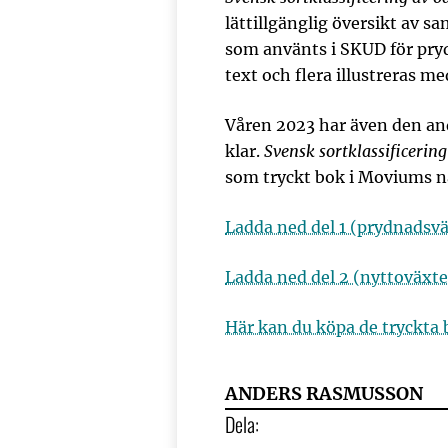
lättillgänglig översikt av
som använts i SKUD för pry
text och flera illustreras me
Våren 2023 har även den an
klar.
Svensk sortklassificerin
som tryckt bok i Moviums n
Ladda ned del 1 (prydnadsv
Ladda ned del 2 (nyttoväxte
Här kan du köpa de tryckta 
ANDERS RASMUSSON
Dela: