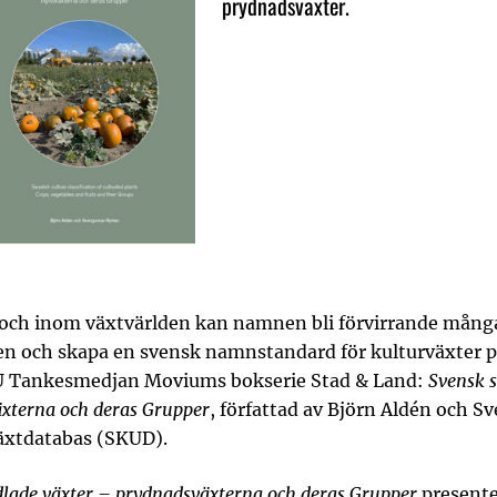
prydnadsväxter.
ch inom växtvärlden kan namnen bli förvirrande många
 och skapa en svensk namnstandard för kulturväxter p
LU Tankesmedjan Moviums bokserie Stad & Land:
Svensk s
äxterna och deras Grupper
, författad av Björn Aldén och 
äxtdatabas (SKUD).
odlade växter – prydnadsväxterna och deras Grupper
presente