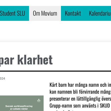
Student SLU
Om Movium
Kontakt
Kalendari
par klarhet
2024
Kärt barn har många namn och i
kan namnen bli förvirrande mång
presenterar en lättillgänglig över
Grupp-namn som använts i SKUD 