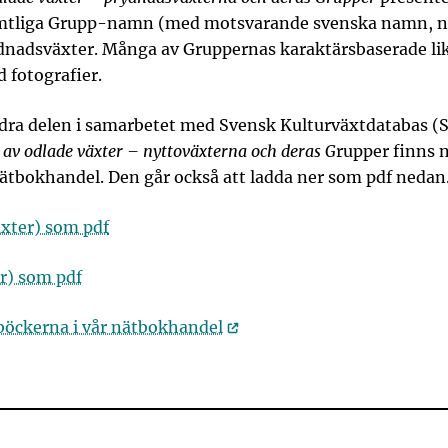
 samtliga Grupp-namn (med motsvarande svenska namn, n
dnadsväxter. Många av Gruppernas karaktärsbaserade lik
d fotografier.
dra delen i samarbetet med Svensk Kulturväxtdatabas (S
g av odlade växter – nyttoväxterna och deras G
rupper finns n
ätbokhandel. Den går också att ladda ner som pdf nedan
äxter) som pdf
r) som pdf
böckerna i vår nätbokhandel