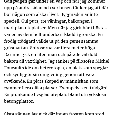
Gångvägen går under
en väg och när jag kommer
upp på andra sidan och ser husen tänker jag att där
bor någon som älskar livet. Byggnaden är inte
speciell. Gul puts, tre våningar, balkonger. I
markplan uteplatser. Men när jag gick här i höstas
var en av dem helt underbart klädd i grönska. En
frodig trädgård vällde ut på den gemensamma
gräsmattan. Solrosorna var flera meter höga.
Därinne gick en liten man och påtade väl dold
bakom all växtlighet. Jag tänker på filosofen Michel
Foucaults idé om heterotopia, en plats som speglar
och synliggör sin omgivning genom att vara
avvikande. En plats skapad av människan som
rymmer flera olika platser. Exempelvis en trädgård.
En prunkande livsglad uteplats bland uttryckslösa
betongplattor.
Sista gången jag gick där innan frosten kom stod