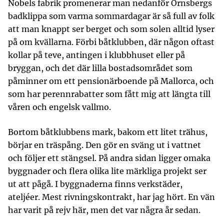
Nobels fabrik promenerar man nedanför Örnsbergs
badklippa som varma sommardagar är så full av folk
att man knappt ser berget och som solen alltid lyser
på om kvällarna. Förbi båtklubben, där någon oftast
kollar på teve, antingen i klubbhuset eller på
bryggan, och det där lilla bostadsområdet som
påminner om ett pensionärboende på Mallorca, och
som har perennrabatter som fått mig att längta till
våren och engelsk vallmo.
Bortom båtklubbens mark, bakom ett litet trähus,
börjar en träspång. Den gör en sväng ut i vattnet
och följer ett stängsel. På andra sidan ligger omaka
byggnader och flera olika lite märkliga projekt ser
ut att pågå. I byggnaderna finns verkstäder,
ateljéer. Mest rivningskontrakt, har jag hört. En vän
har varit på rejv här, men det var några år sedan.