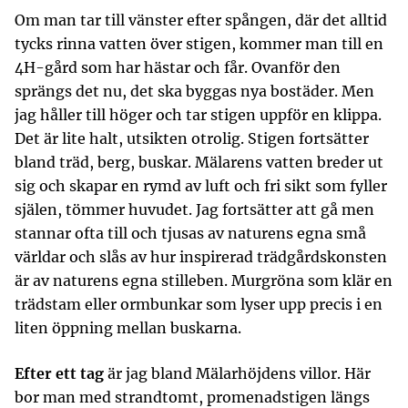
Om man tar till vänster efter spången, där det alltid
tycks rinna vatten över stigen, kommer man till en
4H-gård som har hästar och får. Ovanför den
sprängs det nu, det ska byggas nya bostäder. Men
jag håller till höger och tar stigen uppför en klippa.
Det är lite halt, utsikten otrolig. Stigen fortsätter
bland träd, berg, buskar. Mälarens vatten breder ut
sig och skapar en rymd av luft och fri sikt som fyller
själen, tömmer huvudet. Jag fortsätter att gå men
stannar ofta till och tjusas av naturens egna små
världar och slås av hur inspirerad trädgårdskonsten
är av naturens egna stilleben. Murgröna som klär en
trädstam eller ormbunkar som lyser upp precis i en
liten öppning mellan buskarna.
Efter ett tag
är jag bland Mälarhöjdens villor. Här
bor man med strandtomt, promenadstigen längs