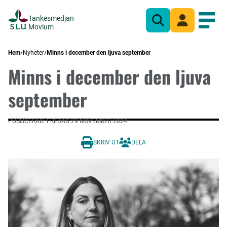
Tankesmedjan
Sök
Mina sidor
Öppn
Movium
Hem
Nyheter
Minns i december den ljuva september
Minns i december den ljuva
september
PUBLICERAD: FREDAG 29 NOVEMBER 2024
SKRIV UT
DELA