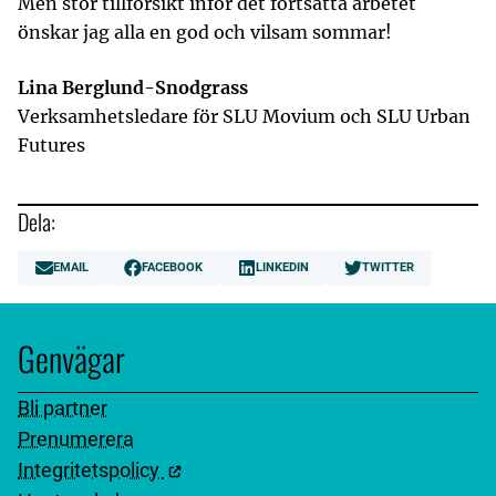
Men stor tillförsikt inför det fortsatta arbetet
önskar jag alla en god och vilsam sommar!
Lina Berglund-Snodgrass
Verksamhetsledare för SLU Movium och SLU Urban
Futures
Dela:
EMAIL
FACEBOOK
LINKEDIN
TWITTER
Genvägar
Bli partner
Prenumerera
Integritetspolicy