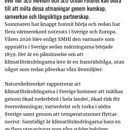
över hur SLU Movium och SLU Urban Futures kan bidra
till att möta dessa utmaningar genom kunskap,
samverkan och långsiktiga partnerskap.
Sommaren har knappt hunnit börja och redan har
flera värmerekord noterats i Sverige och Europa.
Våren 2026 blev enligt SMHI den varmaste som
uppmätts i Sverige sedan mätningarna började
1859. Det är en påminnelse om att
klimatförändringarna inte är en framtidsfråga, utan
något som redan påverkar våra livsmiljöer.
Naturvårdsverket rapporterar att
klimatförändringarna i Sverige kommer att märkas
genom ökad nederbörd i hela landet, ökad risk för
översvämningar, vattenbrist och torka i södra
Sverige samt genom att temperaturzoner flyttar
norrut.
Samtidigt är klimatförändringarna bara en
av flera utmaningar som våra städer behöver