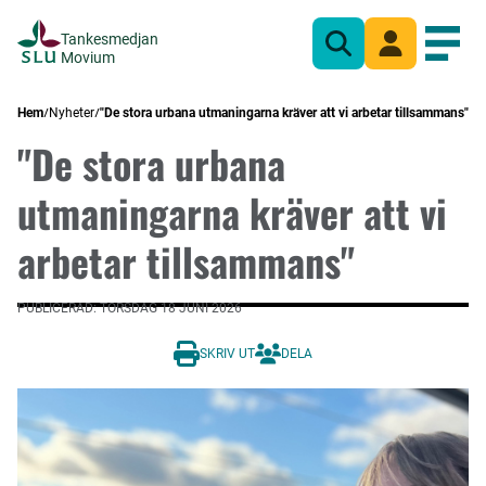
Tankesmedjan
Sök
Mina sidor
Öppn
Movium
Hem
Nyheter
"De stora urbana utmaningarna kräver att vi arbetar tillsammans"
"De stora urbana
utmaningarna kräver att vi
arbetar tillsammans"
PUBLICERAD: TORSDAG 18 JUNI 2026
SKRIV UT
DELA