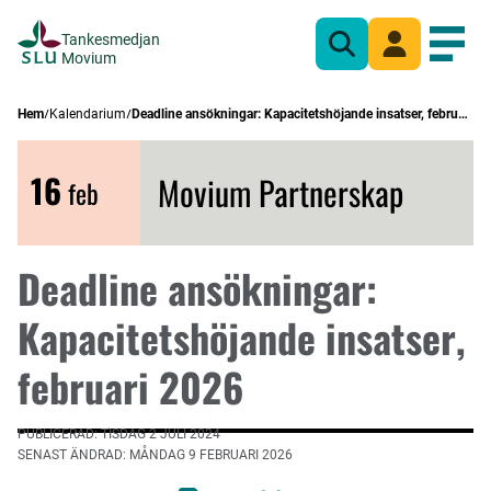
Tankesmedjan
Sök
Mina sidor
Öppn
Movium
Hem
Kalendarium
Deadline ansökningar: Kapacitetshöjande insatser, februari 2026
16
Movium Partnerskap
feb
Deadline ansökningar:
Kapacitetshöjande insatser,
februari 2026
PUBLICERAD: TISDAG 2 JULI 2024
SENAST ÄNDRAD: MÅNDAG 9 FEBRUARI 2026