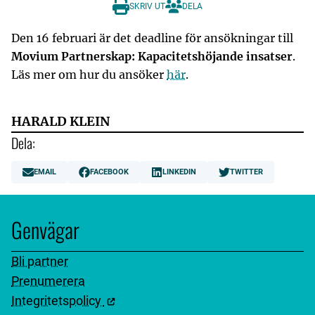
SKRIV UT
DELA
Den 16 februari är det deadline för ansökningar till
Movium Partnerskap: Kapacitetshöjande insatser
.
Läs mer om hur du ansöker
här
.
HARALD KLEIN
Dela:
EMAIL
FACEBOOK
LINKEDIN
TWITTER
Genvägar
Bli partner
Prenumerera
Integritetspolicy