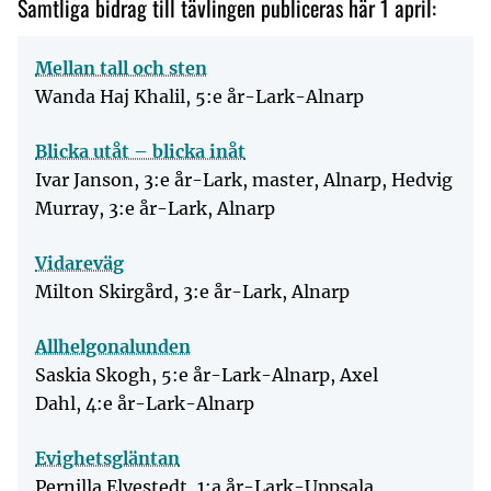
Samtliga bidrag till tävlingen publiceras här 1 april:
Mellan tall och sten
Wanda Haj Khalil, 5:e år-Lark-Alnarp
Blicka utåt – blicka inåt
Ivar Janson, 3:e år-Lark, master, Alnarp, Hedvig
Murray, 3:e år-Lark, Alnarp
Vidareväg
Milton Skirgård, 3:e år-Lark, Alnarp
Allhelgonalunden
Saskia Skogh, 5:e år-Lark-Alnarp, Axel
Dahl, 4:e år-Lark-Alnarp
Evighetsgläntan
Pernilla Elvestedt, 1:a år-Lark-Uppsala