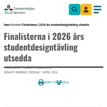
Tankesmedjan
Sök
Mina sidor
Öppn
Movium
Hem
Nyheter
Finalisterna i 2026 års studentdesigntävling utsedda
Finalisterna i 2026 års
studentdesigntävling
utsedda
PUBLICERAD: TISDAG 31 MARS 2026
SENAST ÄNDRAD: ONSDAG 1 APRIL 2026
SKRIV UT
DELA