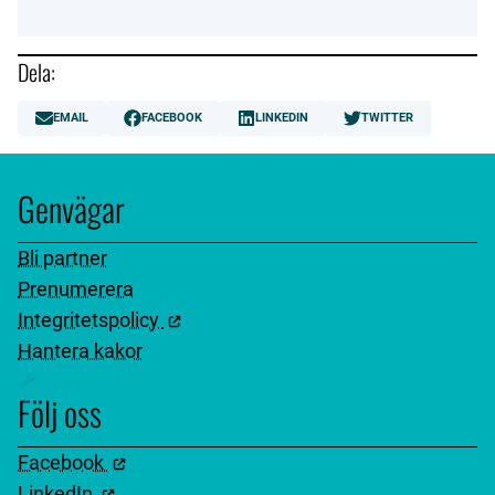
Dela:
EMAIL
FACEBOOK
LINKEDIN
TWITTER
Genvägar
Bli partner
Prenumerera
Integritetspolicy
Hantera kakor
Följ oss
Facebook
LinkedIn