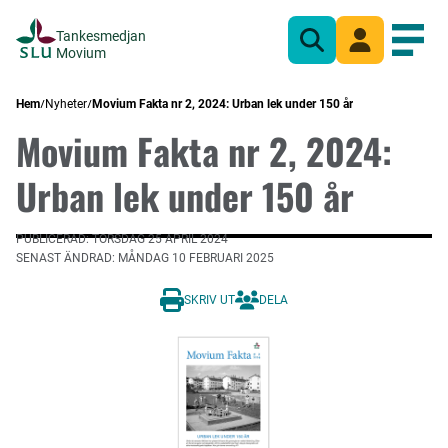
Tankesmedjan
Sök
Mina sidor
Öppn
Movium
Hem
Nyheter
Movium Fakta nr 2, 2024: Urban lek under 150 år
Movium Fakta nr 2, 2024:
Urban lek under 150 år
PUBLICERAD: TORSDAG 25 APRIL 2024
SENAST ÄNDRAD: MÅNDAG 10 FEBRUARI 2025
SKRIV UT
DELA