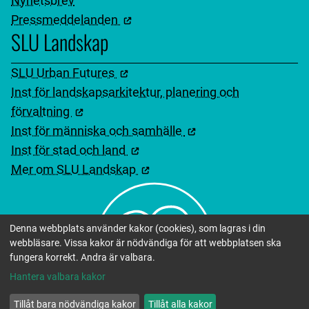
Nyhetsbrev
Pressmeddelanden
SLU Landskap
SLU Urban Futures
Inst för landskapsarkitektur, planering och
förvaltning
Inst för människa och samhälle
Inst för stad och land
Mer om SLU Landskap
Denna webbplats använder kakor (cookies), som lagras i din
webbläsare. Vissa kakor är nödvändiga för att webbplatsen ska
fungera korrekt. Andra är valbara.
Hantera valbara kakor
Tillåt bara nödvändiga kakor
Tillåt alla kakor