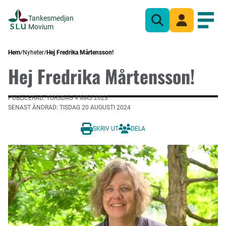
Tankesmedjan
Sök
Mina sidor
Öppn
Movium
Hem
Nyheter
Hej Fredrika Mårtensson!
Hej Fredrika Mårtensson!
PUBLICERAD: TORSDAG 4 MAJ 2023
SENAST ÄNDRAD: TISDAG 20 AUGUSTI 2024
SKRIV UT
DELA