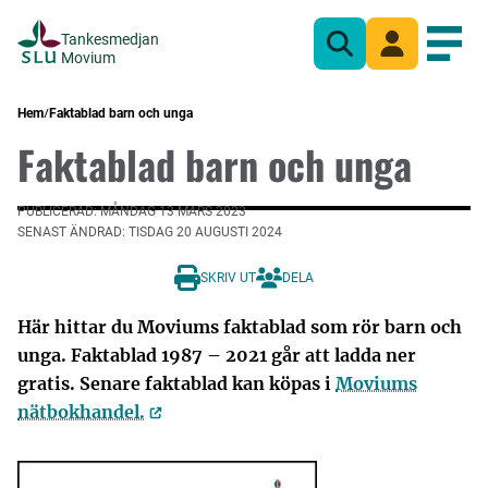
Tankesmedjan
Sök
Mina sidor
Öppn
Movium
Hem
Faktablad barn och unga
Faktablad barn och unga
PUBLICERAD: MÅNDAG 13 MARS 2023
SENAST ÄNDRAD: TISDAG 20 AUGUSTI 2024
SKRIV UT
DELA
Här hittar du Moviums faktablad som rör barn och
unga. Faktablad 1987 – 2021 går att ladda ner
gratis. Senare faktablad kan köpas i
Moviums
nätbokhandel.