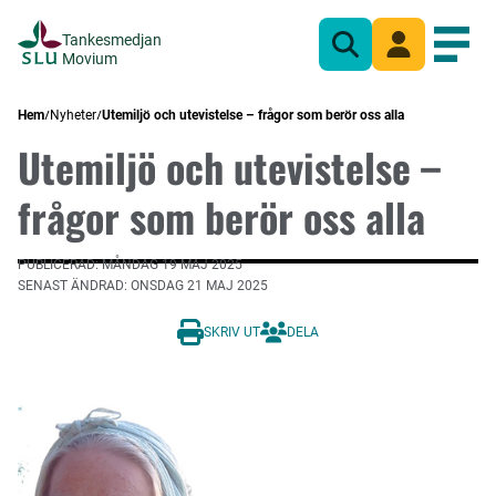
Tankesmedjan
Sök
Mina sidor
Öppn
Movium
Hem
Nyheter
Utemiljö och utevistelse – frågor som berör oss alla
Utemiljö och utevistelse –
frågor som berör oss alla
PUBLICERAD: MÅNDAG 19 MAJ 2025
SENAST ÄNDRAD: ONSDAG 21 MAJ 2025
SKRIV UT
DELA