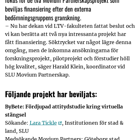
fokus för de två Movium Partnerskapsprojekt som
beviljas finansiering efter den externa
bedömningsgruppens granskning.
– Nu har dekan vid LTV-fakulteten fattat beslut och
vi kan berätta att två nya intressanta projekt har
fått finansiering. Söktrycket var något lägre denna
omgång, men de inkomna ansökningarna för
forskningsprojekt, pilotprojekt och förstudier höll
hög kvalitet, säger Harald Klein, koordinator vid
SLU Movium Partnerskap.
Följande projekt har beviljats:
ByBete: Fördjupad attitydstudie kring virtuella
stängsel
Sökande:
Lara Tickle
, Institutionen för stad &
land, SLU
Medsökande Movium Partners: Göteborg stad