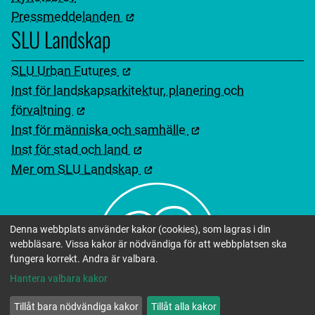
Pressmeddelanden
SLU Landskap
SLU Urban Futures
Inst för landskapsarkitektur, planering och
förvaltning
Inst för människa och samhälle
Inst för stad och land
Mer om SLU Landskap
Denna webbplats använder kakor (cookies), som lagras i din
webbläsare. Vissa kakor är nödvändiga för att webbplatsen ska
fungera korrekt. Andra är valbara.
Hantera valbara kakor
Tillåt bara nödvändiga kakor
Tillåt alla kakor