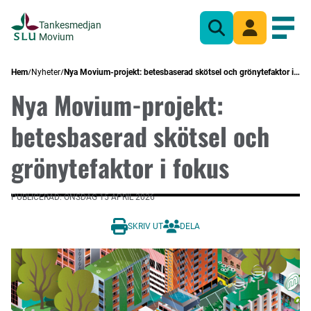
Tankesmedjan
Sök
Mina sidor
Öppn
Movium
Hem
Nyheter
Nya Movium-projekt: betesbaserad skötsel och grönytefaktor i fokus
Nya Movium-projekt:
betesbaserad skötsel och
grönytefaktor i fokus
PUBLICERAD: ONSDAG 15 APRIL 2026
SKRIV UT
DELA