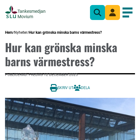
Tankesmedjan
Sök
Mina sidor
Öppn
Movium
Hem
Nyheter
Hur kan grönska minska barns värmestress?
Hur kan grönska minska
barns värmestress?
PUBLICERAD: FREDAG 12 DECEMBER 2025
SKRIV UT
DELA