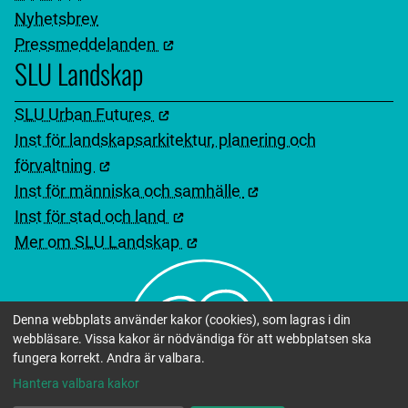
Nyhetsbrev
Pressmeddelanden
SLU Landskap
SLU Urban Futures
Inst för landskapsarkitektur, planering och
förvaltning
Inst för människa och samhälle
Inst för stad och land
Mer om SLU Landskap
Denna webbplats använder kakor (cookies), som lagras i din
webbläsare. Vissa kakor är nödvändiga för att webbplatsen ska
fungera korrekt. Andra är valbara.
Hantera valbara kakor