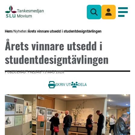
Tankesmedjan
Sök
Mina sidor
Öppn
Movium
Hem
Nyheter
Årets vinnare utsedd i studentdesigntävlingen
Årets vinnare utsedd i
studentdesigntävlingen
PUBLICERAD: FREDAG 15 MAJ 2026
SKRIV UT
DELA