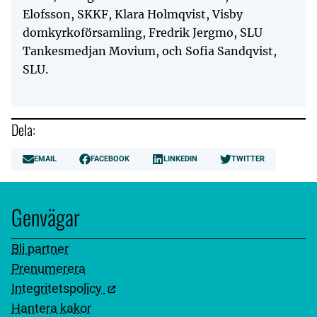
Elofsson, SKKF, Klara Holmqvist, Visby
domkyrkoförsamling, Fredrik Jergmo, SLU
Tankesmedjan Movium, och Sofia Sandqvist,
SLU.
Dela:
EMAIL
FACEBOOK
LINKEDIN
TWITTER
Genvägar
Bli partner
Prenumerera
Integritetspolicy
Hantera kakor